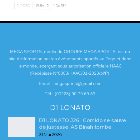
PRÉC.
SUIV.
1 De 154
MEGA SPORTS, média du GROUPE MEGA SPORTS, est un
site d’information sur les événements sportifs au Togo et dans
le monde, exerçant sous autorisation officielle HAAC
(Récépissé N°0083/HAAC/01-2023/pl/P).
Email : megasports@gmail.com
Tél : (00228) 90 79 69 83
D1 LONATO
D1 LONATO J26 : Gomido se sauve
de justesse, AS Binah tombe
31 Mai 2026