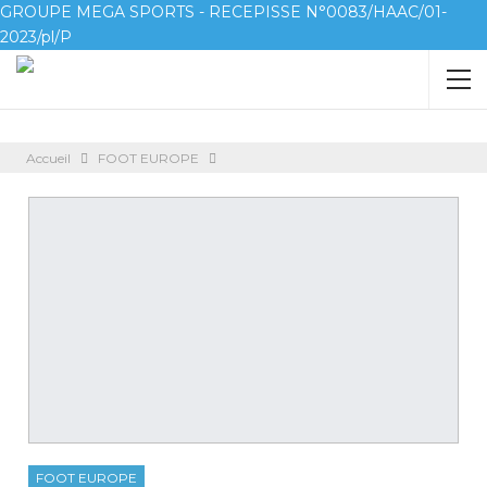
GROUPE MEGA SPORTS - RECEPISSE N°0083/HAAC/01-
2023/pl/P
Accueil
FOOT EUROPE
FOOT EUROPE