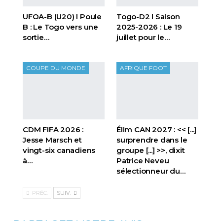
UFOA-B (U20) l Poule
Togo-D2 l Saison
B : Le Togo vers une
2025-2026 : Le 19
sortie…
juillet pour le…
COUPE DU MONDE
AFRIQUE FOOT
CDM FIFA 2026 :
Élim CAN 2027 : << [...]
Jesse Marsch et
surprendre dans le
vingt-six canadiens
groupe [...] >>, dixit
à…
Patrice Neveu
sélectionneur du
…
PRÉC.
SUIV.