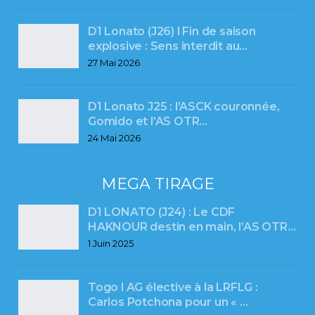
D1 Lonato (J26) l Fin de saison
explosive : Sens interdit au…
27 Mai 2026
D1 Lonato J25 : l’ASCK couronnée,
Gomido et l’AS OTR…
24 Mai 2026
MEGA TIRAGE
D1 LONATO (J24) : Le CDF
HAKNOUR destin en main, l’AS OTR…
1 Juin 2025
Togo l AG élective à la LRFLG :
Carlos Potchona pour un « …