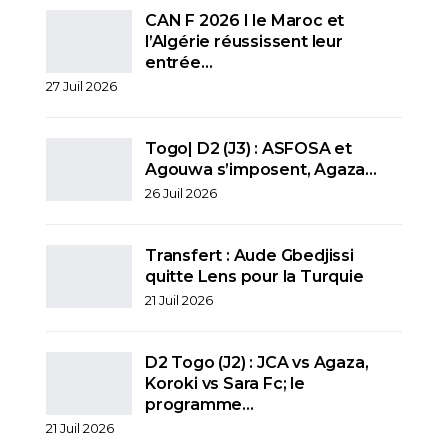
CAN F 2026 I le Maroc et
l’Algérie réussissent leur
entrée…
27 Juil 2026
Togo| D2 (J3) : ASFOSA et
Agouwa s’imposent, Agaza…
26 Juil 2026
Transfert : Aude Gbedjissi
quitte Lens pour la Turquie
21 Juil 2026
D2 Togo (J2) : JCA vs Agaza,
Koroki vs Sara Fc; le
programme…
21 Juil 2026