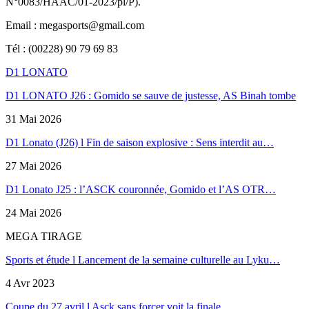
N°0083/HAAC/01-2023/pl/P).
Email : megasports@gmail.com
Tél : (00228) 90 79 69 83
D1 LONATO
D1 LONATO J26 : Gomido se sauve de justesse, AS Binah tombe
31 Mai 2026
D1 Lonato (J26) l Fin de saison explosive : Sens interdit au…
27 Mai 2026
D1 Lonato J25 : l’ASCK couronnée, Gomido et l’AS OTR…
24 Mai 2026
MEGA TIRAGE
Sports et étude l Lancement de la semaine culturelle au Lyku…
4 Avr 2023
Coupe du 27 avril l Asck sans forcer voit la finale