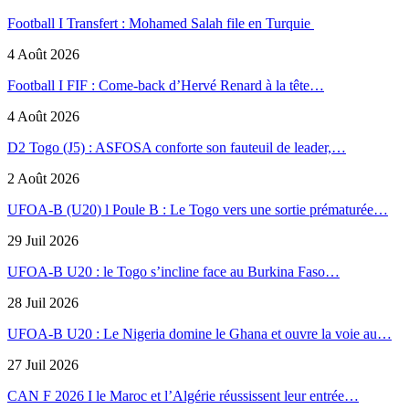
Football I Transfert : Mohamed Salah file en Turquie
4 Août 2026
Football I FIF : Come-back d’Hervé Renard à la tête…
4 Août 2026
D2 Togo (J5) : ASFOSA conforte son fauteuil de leader,…
2 Août 2026
UFOA-B (U20) l Poule B : Le Togo vers une sortie prématurée…
29 Juil 2026
UFOA-B U20 : le Togo s’incline face au Burkina Faso…
28 Juil 2026
UFOA-B U20 : Le Nigeria domine le Ghana et ouvre la voie au…
27 Juil 2026
CAN F 2026 I le Maroc et l’Algérie réussissent leur entrée…