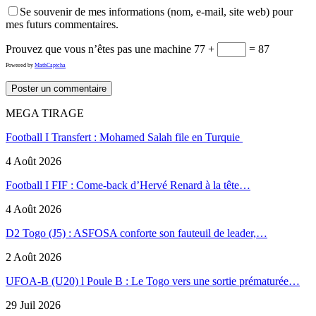
Se souvenir de mes informations (nom, e-mail, site web) pour
mes futurs commentaires.
Prouvez que vous n’êtes pas une machine
77 +
= 87
Powered by
MathCaptcha
MEGA TIRAGE
Football I Transfert : Mohamed Salah file en Turquie
4 Août 2026
Football I FIF : Come-back d’Hervé Renard à la tête…
4 Août 2026
D2 Togo (J5) : ASFOSA conforte son fauteuil de leader,…
2 Août 2026
UFOA-B (U20) l Poule B : Le Togo vers une sortie prématurée…
29 Juil 2026