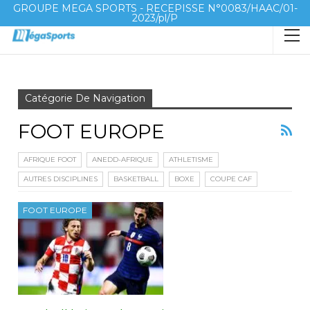
GROUPE MEGA SPORTS - RECEPISSE N°0083/HAAC/01-
2023/pl/P
Accueil
FOOT EUROPE
Page 2
Catégorie De Navigation
FOOT EUROPE
AFRIQUE FOOT
ANEDD-AFRIQUE
ATHLETISME
AUTRES DISCIPLINES
BASKETBALL
BOXE
COUPE CAF
FOOT EUROPE