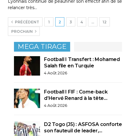
Lyonnais continue de peaufiner son effectif afin de se
relancer très…
PRÉCÉDENT
1
2
3
4
…
12
PROCHAIN
MEGA TIRAGE
Football I Transfert : Mohamed
Salah file en Turquie
4 Août 2026
Football I FIF : Come-back
d’Hervé Renard à la tête…
4 Août 2026
D2 Togo (J5) : ASFOSA conforte
son fauteuil de leader,…