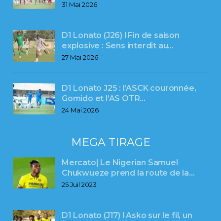
31 Mai 2026
D1 Lonato (J26) l Fin de saison
explosive : Sens interdit au…
27 Mai 2026
D1 Lonato J25 : l’ASCK couronnée,
Gomido et l’AS OTR…
24 Mai 2026
MEGA TIRAGE
Mercato| Le Nigerian Samuel
Chukwueze prend la route de la…
25 Juil 2023
D1 Lonato (J17) l Asko sur le fil, un