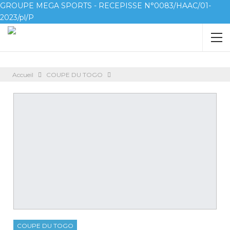
GROUPE MEGA SPORTS - RECEPISSE N°0083/HAAC/01-
2023/pl/P
Accueil
COUPE DU TOGO
COUPE DU TOGO