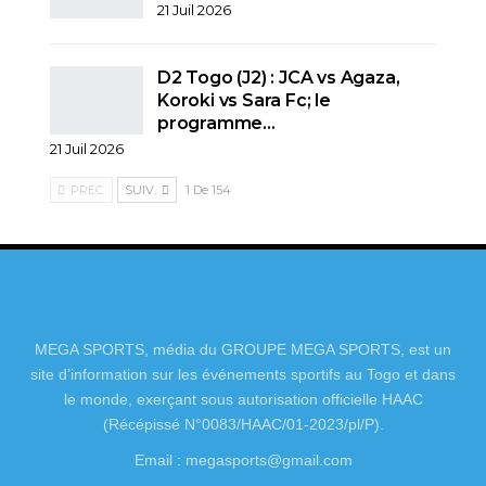
21 Juil 2026
D2 Togo (J2) : JCA vs Agaza,
Koroki vs Sara Fc; le
programme…
21 Juil 2026
PRÉC.
SUIV.
1 De 154
MEGA SPORTS, média du GROUPE MEGA SPORTS, est un
site d’information sur les événements sportifs au Togo et dans
le monde, exerçant sous autorisation officielle HAAC
(Récépissé N°0083/HAAC/01-2023/pl/P).
Email : megasports@gmail.com