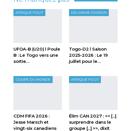
AFRIQUE FOOT
DEUXIEME DIVISION
UFOA-B (U20) l Poule
Togo-D2 l Saison
B : Le Togo vers une
2025-2026 : Le 19
sortie…
juillet pour le…
COUPE DU MONDE
AFRIQUE FOOT
CDM FIFA 2026 :
Élim CAN 2027 : << [...]
Jesse Marsch et
surprendre dans le
vingt-six canadiens
groupe [...] >>, dixit