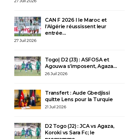
27 Juil 2026
CAN F 2026 I le Maroc et
l’Algérie réussissent leur
entrée…
27 Juil 2026
Togo| D2 (J3) : ASFOSA et
Agouwa s’imposent, Agaza…
26 Juil 2026
Transfert : Aude Gbedjissi
quitte Lens pour la Turquie
21 Juil 2026
D2 Togo (J2) : JCA vs Agaza,
Koroki vs Sara Fc; le