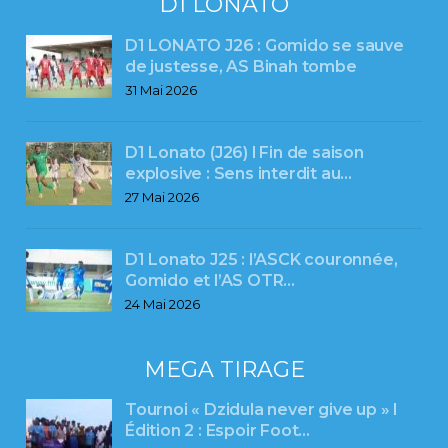
D1 LONATO
D1 LONATO J26 : Gomido se sauve
de justesse, AS Binah tombe
31 Mai 2026
D1 Lonato (J26) l Fin de saison
explosive : Sens interdit au…
27 Mai 2026
D1 Lonato J25 : l’ASCK couronnée,
Gomido et l’AS OTR…
24 Mai 2026
MEGA TIRAGE
Tournoi « Dzidula never give up » l
Édition 2 : Espoir Foot…