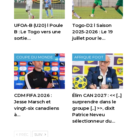
UFOA-B (U20) l Poule
Togo-D2 l Saison
B : Le Togo vers une
2025-2026 : Le 19
sortie…
juillet pour le…
COUPE DU MONDE
AFRIQUE FOOT
CDM FIFA 2026 :
Élim CAN 2027 : << [...]
Jesse Marsch et
surprendre dans le
vingt-six canadiens
groupe [...] >>, dixit
à…
Patrice Neveu
sélectionneur du
…
PRÉC.
SUIV.