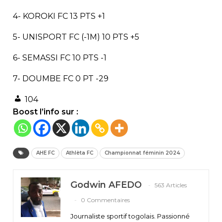
4- KOROKI FC 13 PTS +1
5- UNISPORT FC (-1M) 10 PTS +5
6- SEMASSI FC 10 PTS -1
7- DOUMBE FC 0 PT -29
104
Boost l’info sur :
AHE FC
Athlèta FC
Championnat féminin 2024
Godwin AFEDO
563 Articles
0 Commentaires
Journaliste sportif togolais. Passionné