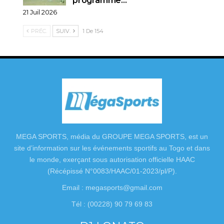
programme…
21 Juil 2026
PRÉC.
SUIV.
1 De 154
MEGA SPORTS, média du GROUPE MEGA SPORTS, est un
site d’information sur les événements sportifs au Togo et dans
le monde, exerçant sous autorisation officielle HAAC
(Récépissé N°0083/HAAC/01-2023/pl/P).
Email : megasports@gmail.com
Tél : (00228) 90 79 69 83