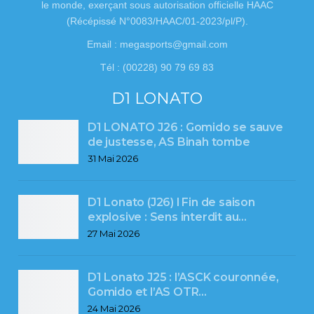
le monde, exerçant sous autorisation officielle HAAC
(Récépissé N°0083/HAAC/01-2023/pl/P).
Email : megasports@gmail.com
Tél : (00228) 90 79 69 83
D1 LONATO
D1 LONATO J26 : Gomido se sauve
de justesse, AS Binah tombe
31 Mai 2026
D1 Lonato (J26) l Fin de saison
explosive : Sens interdit au…
27 Mai 2026
D1 Lonato J25 : l’ASCK couronnée,
Gomido et l’AS OTR…
24 Mai 2026