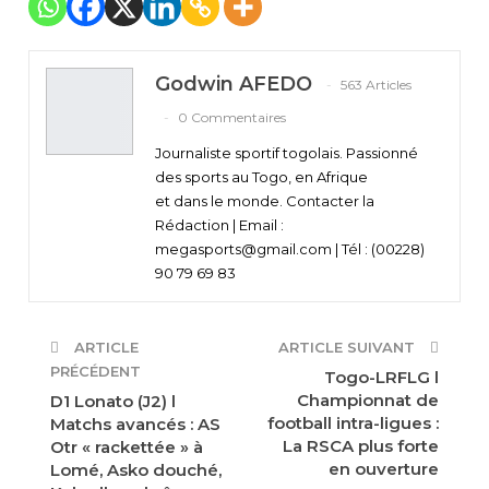
Godwin AFEDO
563 Articles
0 Commentaires
Journaliste sportif togolais. Passionné
des sports au Togo, en Afrique
et dans le monde. Contacter la
Rédaction | Email :
megasports@gmail.com | Tél : (00228)
90 79 69 83
ARTICLE
ARTICLE SUIVANT
PRÉCÉDENT
Togo-LRFLG l
Championnat de
D1 Lonato (J2) l
football intra-ligues :
Matchs avancés : AS
La RSCA plus forte
Otr « rackettée » à
en ouverture
Lomé, Asko douché,