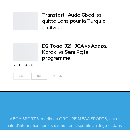
Transfert : Aude Gbedjissi
quitte Lens pour la Turquie
21 Juil 2026
D2 Togo (J2) : JCA vs Agaza,
Koroki vs Sara Fc; le
programme…
21 Juil 2026
PRÉC.
SUIV.
1 De 154
MEGA SPORTS, média du GROUPE MEGA SPORTS, est un
site d’information sur les événements sportifs au Togo et dans