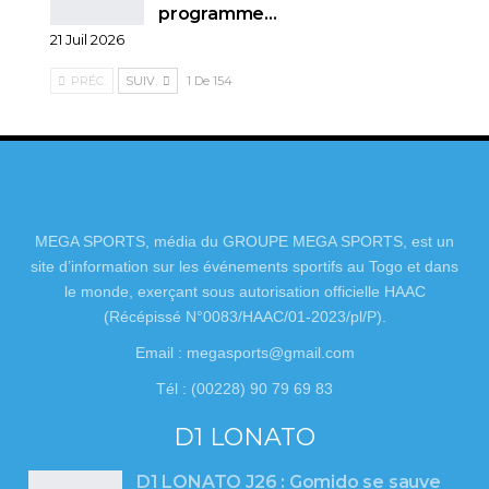
programme…
21 Juil 2026
PRÉC.
SUIV.
1 De 154
MEGA SPORTS, média du GROUPE MEGA SPORTS, est un
site d’information sur les événements sportifs au Togo et dans
le monde, exerçant sous autorisation officielle HAAC
(Récépissé N°0083/HAAC/01-2023/pl/P).
Email : megasports@gmail.com
Tél : (00228) 90 79 69 83
D1 LONATO
D1 LONATO J26 : Gomido se sauve