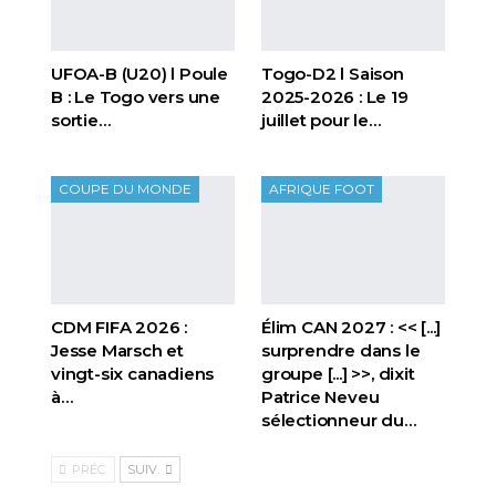
UFOA-B (U20) l Poule
Togo-D2 l Saison
B : Le Togo vers une
2025-2026 : Le 19
sortie…
juillet pour le…
COUPE DU MONDE
AFRIQUE FOOT
CDM FIFA 2026 :
Élim CAN 2027 : << [...]
Jesse Marsch et
surprendre dans le
vingt-six canadiens
groupe [...] >>, dixit
à…
Patrice Neveu
sélectionneur du
…
PRÉC.
SUIV.