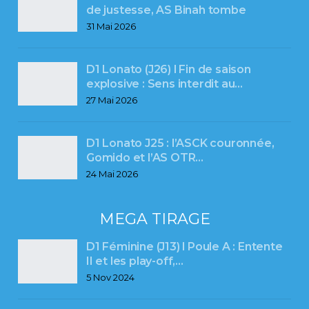
de justesse, AS Binah tombe
31 Mai 2026
D1 Lonato (J26) l Fin de saison
explosive : Sens interdit au…
27 Mai 2026
D1 Lonato J25 : l’ASCK couronnée,
Gomido et l’AS OTR…
24 Mai 2026
MEGA TIRAGE
D1 Féminine (J13) l Poule A : Entente
II et les play-off,…
5 Nov 2024