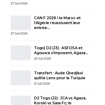
27 Juil 2026
CAN F 2026 I le Maroc et
l’Algérie réussissent leur
entrée…
27 Juil 2026
Togo| D2 (J3) : ASFOSA et
Agouwa s’imposent, Agaza…
26 Juil 2026
Transfert : Aude Gbedjissi
quitte Lens pour la Turquie
21 Juil 2026
D2 Togo (J2) : JCA vs Agaza,
Koroki vs Sara Fc; le