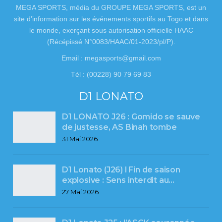
MEGA SPORTS, média du GROUPE MEGA SPORTS, est un
site d’information sur les événements sportifs au Togo et dans
le monde, exerçant sous autorisation officielle HAAC
(Récépissé N°0083/HAAC/01-2023/pl/P).
Email : megasports@gmail.com
Tél : (00228) 90 79 69 83
D1 LONATO
D1 LONATO J26 : Gomido se sauve
de justesse, AS Binah tombe
31 Mai 2026
D1 Lonato (J26) l Fin de saison
explosive : Sens interdit au…
27 Mai 2026