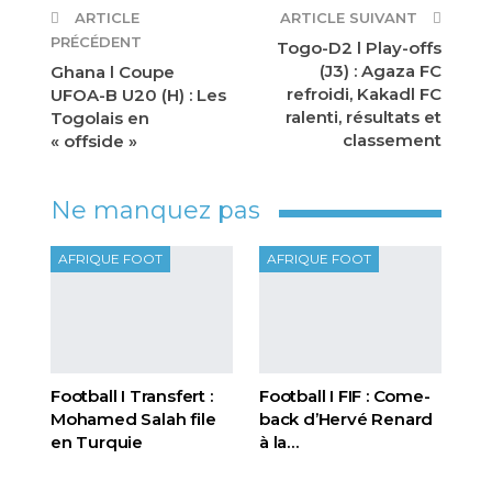
ARTICLE
ARTICLE SUIVANT
PRÉCÉDENT
Togo-D2 l Play-offs
(J3) : Agaza FC
Ghana l Coupe
refroidi, Kakadl FC
UFOA-B U20 (H) : Les
ralenti, résultats et
Togolais en
classement
« offside »
Ne manquez pas
AFRIQUE FOOT
AFRIQUE FOOT
Football I Transfert :
Football I FIF : Come-
Mohamed Salah file
back d’Hervé Renard
en Turquie
à la…