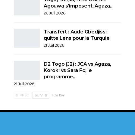
Agouwa s’imposent, Agaza…
26 Juil 2026
Transfert : Aude Gbedjissi
quitte Lens pour la Turquie
21 Juil 2026
D2 Togo (J2) : JCA vs Agaza,
Koroki vs Sara Fc; le
programme…
21 Juil 2026
PRÉC.
SUIV.
1 De 154