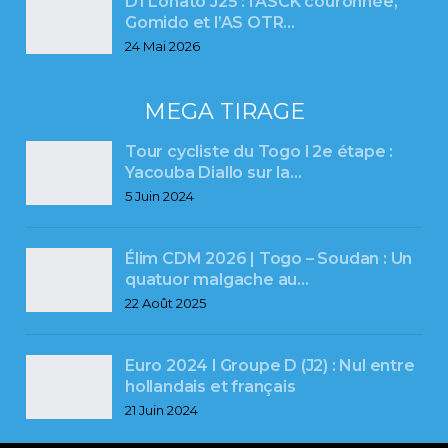
D1 Lonato J25 : l’ASCK couronnée,
Gomido et l’AS OTR…
24 Mai 2026
MEGA TIRAGE
Tour cycliste du Togo l 2e étape :
Yacouba Diallo sur la…
5 Juin 2024
Élim CDM 2026 | Togo – Soudan : Un
quatuor malgache au…
22 Août 2025
Euro 2024 l Groupe D (J2) : Nul entre
hollandais et français
21 Juin 2024