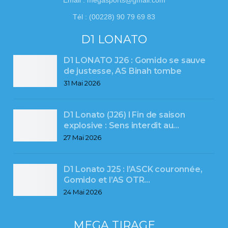
Tél : (00228) 90 79 69 83
D1 LONATO
D1 LONATO J26 : Gomido se sauve
de justesse, AS Binah tombe
31 Mai 2026
D1 Lonato (J26) l Fin de saison
explosive : Sens interdit au…
27 Mai 2026
D1 Lonato J25 : l’ASCK couronnée,
Gomido et l’AS OTR…
24 Mai 2026
MEGA TIRAGE