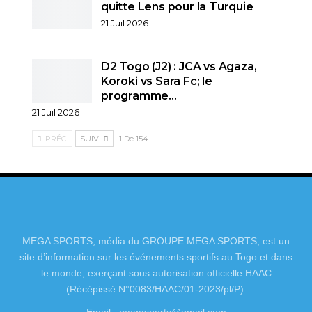
quitte Lens pour la Turquie
21 Juil 2026
D2 Togo (J2) : JCA vs Agaza,
Koroki vs Sara Fc; le
programme…
21 Juil 2026
PRÉC.
SUIV.
1 De 154
MEGA SPORTS, média du GROUPE MEGA SPORTS, est un
site d’information sur les événements sportifs au Togo et dans
le monde, exerçant sous autorisation officielle HAAC
(Récépissé N°0083/HAAC/01-2023/pl/P).
Email : megasports@gmail.com