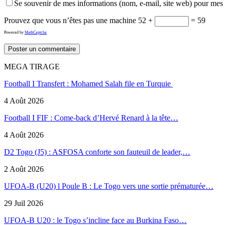
Se souvenir de mes informations (nom, e-mail, site web) pour mes
Prouvez que vous n’êtes pas une machine
52 +
= 59
Powered by
MathCaptcha
MEGA TIRAGE
Football I Transfert : Mohamed Salah file en Turquie
4 Août 2026
Football I FIF : Come-back d’Hervé Renard à la tête…
4 Août 2026
D2 Togo (J5) : ASFOSA conforte son fauteuil de leader,…
2 Août 2026
UFOA-B (U20) l Poule B : Le Togo vers une sortie prématurée…
29 Juil 2026
UFOA-B U20 : le Togo s’incline face au Burkina Faso…