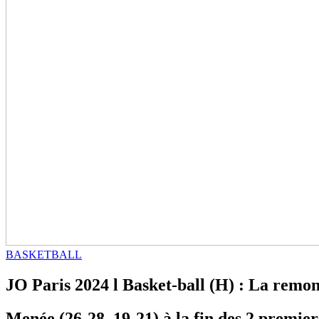
BASKETBALL
JO Paris 2024 l Basket-ball (H) : La remon
Menée (26-28, 19-21) à la fin des 2 premie