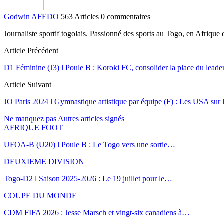
Godwin AFEDO
563 Articles
0 commentaires
Journaliste sportif togolais. Passionné des sports au Togo, en Afriqu
Article Précédent
D1 Féminine (J3) l Poule B : Koroki FC, consolider la place du leader
Article Suivant
JO Paris 2024 l Gymnastique artistique par équipe (F) : Les USA sur
Ne manquez pas
Autres articles signés
AFRIQUE FOOT
UFOA-B (U20) l Poule B : Le Togo vers une sortie…
DEUXIEME DIVISION
Togo-D2 l Saison 2025-2026 : Le 19 juillet pour le…
COUPE DU MONDE
CDM FIFA 2026 : Jesse Marsch et vingt-six canadiens à…