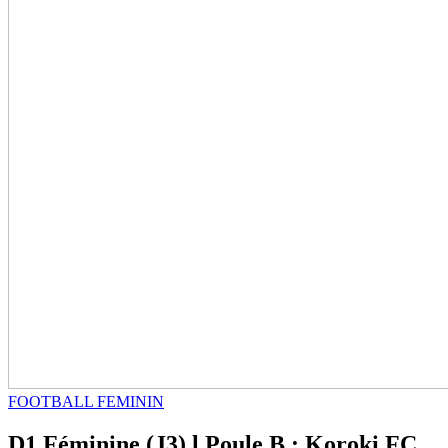
FOOTBALL FEMININ
D1 Féminine (J3) l Poule B : Koroki FC,