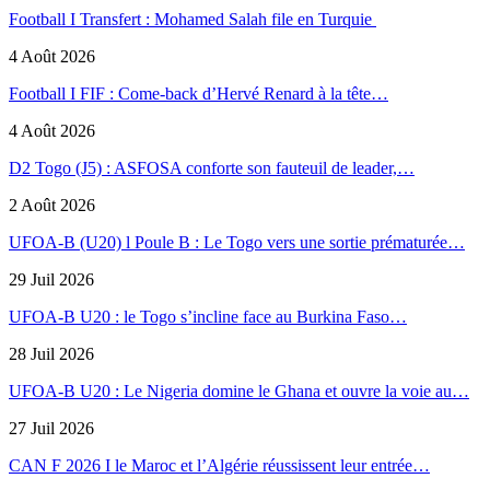
Football I Transfert : Mohamed Salah file en Turquie
4 Août 2026
Football I FIF : Come-back d’Hervé Renard à la tête…
4 Août 2026
D2 Togo (J5) : ASFOSA conforte son fauteuil de leader,…
2 Août 2026
UFOA-B (U20) l Poule B : Le Togo vers une sortie prématurée…
29 Juil 2026
UFOA-B U20 : le Togo s’incline face au Burkina Faso…
28 Juil 2026
UFOA-B U20 : Le Nigeria domine le Ghana et ouvre la voie au…
27 Juil 2026
CAN F 2026 I le Maroc et l’Algérie réussissent leur entrée…