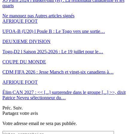
JO Paris 2024 l Basket-ball (H) : La remontada canadienne et les
quarts
Ne manquez pas
Autres articles signés
AFRIQUE FOOT
UFOA-B (U20) l Poule B : Le Togo vers une sortie…
DEUXIEME DIVISION
Togo-D2 l Saison 2025-2026 : Le 19 juillet pour le…
COUPE DU MONDE
CDM FIFA 2026 : Jesse Marsch et vingt-six canadiens à…
AFRIQUE FOOT
Élim CAN 2027 : << [...] surprendre dans le groupe [...] >>, dixit
Patrice Neveu sélectionneur du
…
Préc.
Suiv.
Partagez votre avis
Votre adresse email ne sera pas publiée.