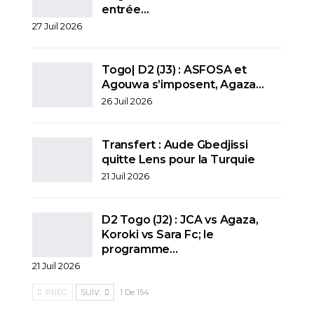
entrée…
27 Juil 2026
Togo| D2 (J3) : ASFOSA et
Agouwa s’imposent, Agaza…
26 Juil 2026
Transfert : Aude Gbedjissi
quitte Lens pour la Turquie
21 Juil 2026
D2 Togo (J2) : JCA vs Agaza,
Koroki vs Sara Fc; le
programme…
21 Juil 2026
PRÉC.
SUIV.
1 De 154