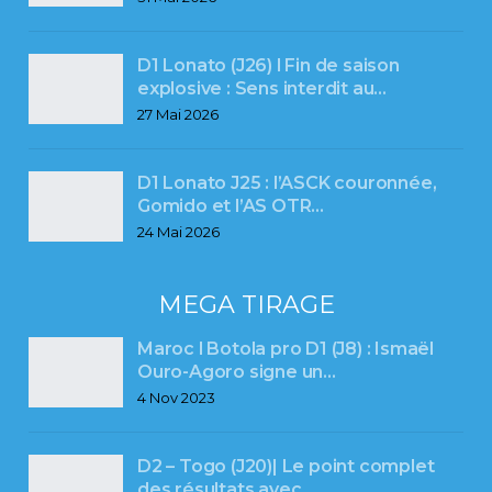
D1 Lonato (J26) l Fin de saison
explosive : Sens interdit au…
27 Mai 2026
D1 Lonato J25 : l’ASCK couronnée,
Gomido et l’AS OTR…
24 Mai 2026
MEGA TIRAGE
Maroc l Botola pro D1 (J8) : Ismaël
Ouro-Agoro signe un…
4 Nov 2023
D2 – Togo (J20)| Le point complet
des résultats avec…