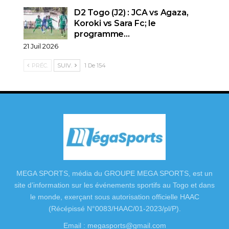
D2 Togo (J2) : JCA vs Agaza,
Koroki vs Sara Fc; le
programme…
21 Juil 2026
PRÉC.
SUIV.
1 De 154
MEGA SPORTS, média du GROUPE MEGA SPORTS, est un
site d’information sur les événements sportifs au Togo et dans
le monde, exerçant sous autorisation officielle HAAC
(Récépissé N°0083/HAAC/01-2023/pl/P).
Email : megasports@gmail.com