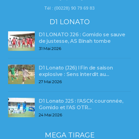
Tél : (00228) 90 79 69 83
D1 LONATO
D1 LONATO J26 : Gomido se sauve
de justesse, AS Binah tombe
31 Mai 2026
D1 Lonato (J26) l Fin de saison
explosive : Sens interdit au…
27 Mai 2026
D1 Lonato J25 : l’ASCK couronnée,
Gomido et l’AS OTR…
24 Mai 2026
MEGA TIRAGE