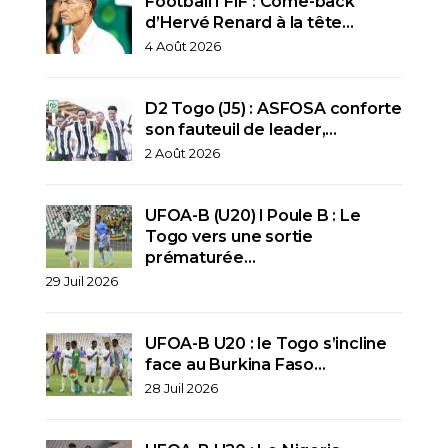
Football I FIF : Come-back
d’Hervé Renard à la tête…
4 Août 2026
D2 Togo (J5) : ASFOSA conforte
son fauteuil de leader,…
2 Août 2026
UFOA-B (U20) l Poule B : Le
Togo vers une sortie
prématurée…
29 Juil 2026
UFOA-B U20 : le Togo s’incline
face au Burkina Faso…
28 Juil 2026