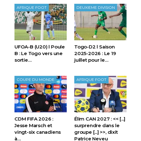
AFRIQUE FOOT
DEUXIEME DIVISION
UFOA-B (U20) l Poule
Togo-D2 l Saison
B : Le Togo vers une
2025-2026 : Le 19
sortie…
juillet pour le…
COUPE DU MONDE
AFRIQUE FOOT
CDM FIFA 2026 :
Élim CAN 2027 : << [...]
Jesse Marsch et
surprendre dans le
vingt-six canadiens
groupe [...] >>, dixit
à…
Patrice Neveu