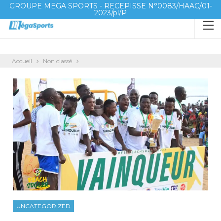
GROUPE MEGA SPORTS - RECEPISSE N°0083/HAAC/01-
2023/pl/P
Accueil
Non classé
UNCATEGORIZED