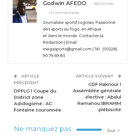
Godwin AFEDO
563 Articles
0 Commentaires
Journaliste sportif togolais. Passionné
des sports au Togo, en Afrique
et dans le monde. Contacter la
Rédaction | Email :
megasports@gmail.com | Tél : (00228)
90 79 69 83
ARTICLE
ARTICLE SUIVANT
PRÉCÉDENT
CDF Haknour l
Assemblée générale
DPFLG l Coupe du
élective : Abdul
District zone
Ramanou IBRAHIM
Adidogomé : AC
plébiscité
Fontaine couronnée
Ne manquez pas
Tout