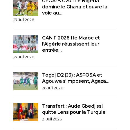
UFOA-B U20 : Le Nigeria
domine le Ghana et ouvre la
voie au…
27 Juil 2026
CAN F 2026 I le Maroc et
l’Algérie réussissent leur
entrée…
27 Juil 2026
Togo| D2 (J3) : ASFOSA et
Agouwa s’imposent, Agaza…
26 Juil 2026
Transfert : Aude Gbedjissi
quitte Lens pour la Turquie
21 Juil 2026