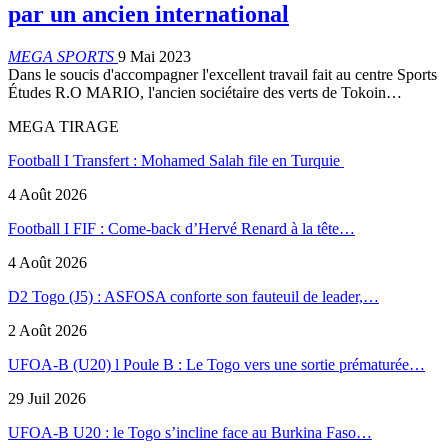
par un ancien international
MEGA SPORTS
9 Mai 2023
Dans le soucis d'accompagner l'excellent travail fait au centre Sports
Études R.O MARIO, l'ancien sociétaire des verts de Tokoin…
MEGA TIRAGE
Football I Transfert : Mohamed Salah file en Turquie
4 Août 2026
Football I FIF : Come-back d’Hervé Renard à la tête…
4 Août 2026
D2 Togo (J5) : ASFOSA conforte son fauteuil de leader,…
2 Août 2026
UFOA-B (U20) l Poule B : Le Togo vers une sortie prématurée…
29 Juil 2026
UFOA-B U20 : le Togo s’incline face au Burkina Faso…