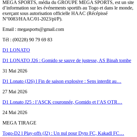
MEGA SPORTS, média du GROUPE MEGA SPORTS, est un site
d’information sur les événements sportifs au Togo et dans le monde,
exerçant sous autorisation officielle HAAC (Récépissé
N°0083/HAAC/01-2023/pl/P).
Email : megasports@gmail.com
Tél : (00228) 90 79 69 83
D1 LONATO
D1 LONATO J26 : Gomido se sauve de justesse, AS Binah tombe
31 Mai 2026
D1 Lonato (J26) l Fin de saison explosive : Sens interdit au…
27 Mai 2026
D1 Lonato J25 : l’ASCK couronnée, Gomido et l’AS OTR…
24 Mai 2026
MEGA TIRAGE
Togo-D2 l Play-offs (J2) : Un nul pour Dyto FC, Kakadl FC…