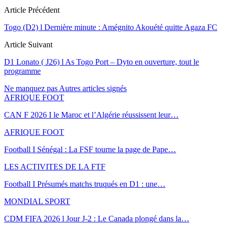
Article Précédent
Togo (D2) l Dernière minute : Amégnito Akouété quitte Agaza FC
Article Suivant
D1 Lonato ( J26) l As Togo Port – Dyto en ouverture, tout le
programme
Ne manquez pas
Autres articles signés
AFRIQUE FOOT
CAN F 2026 I le Maroc et l’Algérie réussissent leur…
AFRIQUE FOOT
Football I Sénégal : La FSF tourne la page de Pape…
LES ACTIVITES DE LA FTF
Football I Présumés matchs truqués en D1 : une…
MONDIAL SPORT
CDM FIFA 2026 l Jour J-2 : Le Canada plongé dans la…