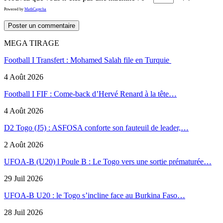
Powered by
MathCaptcha
MEGA TIRAGE
Football I Transfert : Mohamed Salah file en Turquie
4 Août 2026
Football I FIF : Come-back d’Hervé Renard à la tête…
4 Août 2026
D2 Togo (J5) : ASFOSA conforte son fauteuil de leader,…
2 Août 2026
UFOA-B (U20) l Poule B : Le Togo vers une sortie prématurée…
29 Juil 2026
UFOA-B U20 : le Togo s’incline face au Burkina Faso…
28 Juil 2026