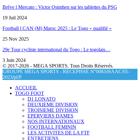
Brève l Mercato : Victor Osimhen sur les tablettes du PSG
19 Juil 2024
Football l CAN (M) Maroc 2025 : Le Togo « qualifié »
25 Nov 2025
29e Tour cycliste international du Togo : Le togolais…
3 Juin 2024
© 2017-2026 - MEGA SPORTS. Tous Droits Réservés.
GROUPE MEGA SPORTS - RECEPISSE N°0083/HAAC/01-
2023/pl/P
ACCUEIL
TOGO FOOT
D1 LONATO
DEUXIEME DIVISION
TROISIEME DIVISION
EPERVIERS DAMES
NOS INTERNATIONAUX
FOOTBALL FEMININ
LES ACTIVITES DE LA FTF
ENTRETIENS