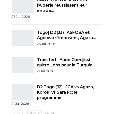
l’Algérie réussissent leur
entrée…
27 Juil 2026
Togo| D2 (J3) : ASFOSA et
Agouwa s’imposent, Agaza…
26 Juil 2026
Transfert : Aude Gbedjissi
quitte Lens pour la Turquie
21 Juil 2026
D2 Togo (J2) : JCA vs Agaza,
Koroki vs Sara Fc; le
programme…
21 Juil 2026
PRÉC.
SUIV.
1 De 154