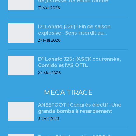
de justesse, AS Binah tombe
31 Mai 2026
D1 Lonato (J26) l Fin de saison
explosive : Sens interdit au…
27 Mai 2026
D1 Lonato J25 : l’ASCK couronnée,
Gomido et l’AS OTR…
24 Mai 2026
MEGA TIRAGE
ANEEFOOT l Congrès électif : Une
grande bombe à retardement
3 Oct 2023