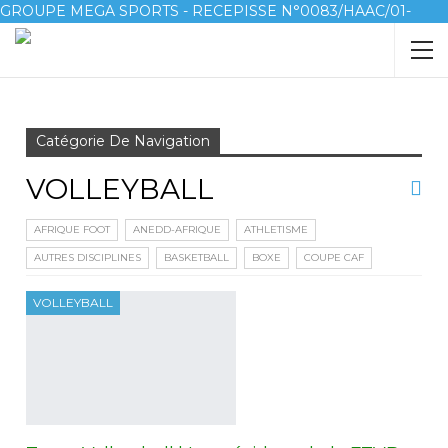
GROUPE MEGA SPORTS - RECEPISSE N°0083/HAAC/01-
2023/pl/P
Accueil
VOLLEYBALL
Page 2
Catégorie De Navigation
VOLLEYBALL
AFRIQUE FOOT
ANEDD-AFRIQUE
ATHLETISME
AUTRES DISCIPLINES
BASKETBALL
BOXE
COUPE CAF
VOLLEYBALL